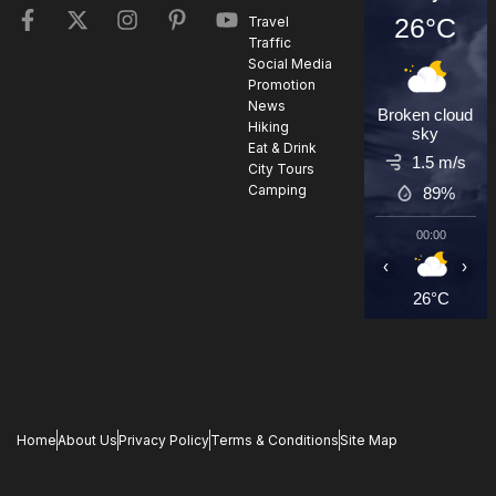
26°C
Travel
Traffic
Social Media
Promotion
News
Broken cloud
Hiking
sky
Eat & Drink
1.5 m/s
City Tours
Camping
89%
00:00
0
‹
›
26°C
2
Home
About Us
Privacy Policy
Terms & Conditions
Site Map