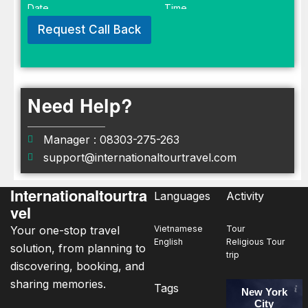
Date
Time
e
S
Request Call Back
e
l
e
c
t
Need Help?
Manager : 08303-275-263
support@internationaltourtravel.com
Internationaltourtra
Languages
Activity
vel
Your one-stop travel
Vietnamese
Tour
English
Religious Tour
solution, from planning to
trip
discovering, booking, and
sharing memories.
Tags
New York
City