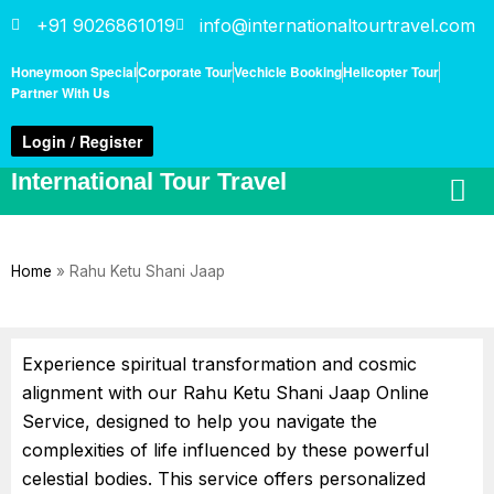
+91 9026861019
info@internationaltourtravel.com
Honeymoon Special
Corporate Tour
Vechicle Booking
Helicopter Tour
Partner With Us
Login / Register
International Tour Travel
Home
»
Rahu Ketu Shani Jaap
Experience spiritual transformation and cosmic
alignment with our Rahu Ketu Shani Jaap Online
Service, designed to help you navigate the
complexities of life influenced by these powerful
celestial bodies. This service offers personalized